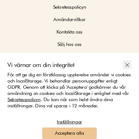
Sekretesspolicyn
Användarvillkor
Kontakta oss
Sälj hos oss
Köp hos oss
Vi värnar om din integritet
För att ge dig en förstklassig upplevelse använder vi cookies
och localStorage. Vi behandlar personuppgifter enligt
GDPR. Genom att klicka på 'Acceptera' godkänner du vår
användning av cookies och localStorage i enlighet med vår
Bli en del av vårt community
Sekretesspolicyn
. Du kan när som helst ändra dina
inställningar. Dina val sparas i 12 månader.
Inställningar
Vi skickar med:
Acceptera alla
Betalningsalternativ