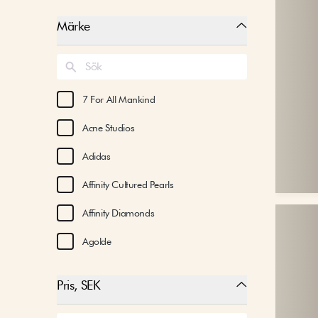
Märke
7 For All Mankind
Acne Studios
Adidas
Affinity Cultured Pearls
Affinity Diamonds
Agolde
Aimee Kestenberg
Pris, SEK
Aje