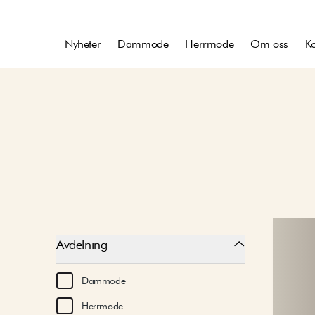
Nyheter
Dammode
Herrmode
Om oss
Ko
Avdelning
Dammode
Herrmode